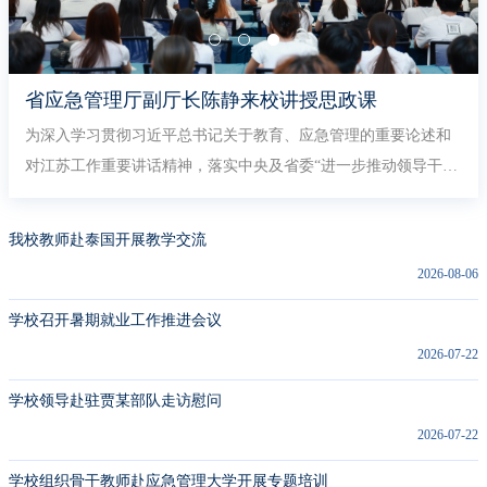
省应急管理厅副厅长陈静来校讲授思政课
为深入学习贯彻习近平总书记关于教育、应急管理的重要论述和
对江苏工作重要讲话精神，落实中央及省委“进一步推动领导干部
上讲台讲思政课”相关工作部署，6月4日，江苏省应急管理厅党委
委员、副厅长、机关党委书记、一级巡视员陈静以“人民至上 居安
我校教师赴泰国开展教学交流
思危 我国防灾减灾的传统智慧与当代实践”为主题，为我校师生讲
2026-08-06
授了一堂内容丰富、思想深刻的专题思政课。校领导张东良、李
桂萍、吉智，相关职能部门和各二级学院负责同志...
学校召开暑期就业工作推进会议
2026-07-22
学校领导赴驻贾某部队走访慰问
2026-07-22
学校组织骨干教师赴应急管理大学开展专题培训