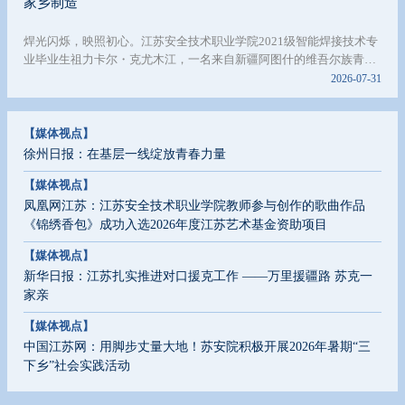
家乡制造
焊光闪烁，映照初心。江苏安全技术职业学院2021级智能焊接技术专
业毕业生祖力卡尔・克尤木江，一名来自新疆阿图什的维吾尔族青
年，乘着江苏对口援疆职教东风，在千里之外的江苏勤学砺技，学成
2026-07-31
后重返天山脚下，手握焊枪扎根家乡产业一线，用精湛技能助力新疆
制造发展，书写青春报国的动人篇章。
【媒体视点】
徐州日报：在基层一线绽放青春力量
【媒体视点】
凤凰网江苏：江苏安全技术职业学院教师参与创作的歌曲作品
《锦绣香包》成功入选2026年度江苏艺术基金资助项目
【媒体视点】
新华日报：江苏扎实推进对口援克工作 ——万里援疆路 苏克一
家亲
【媒体视点】
中国江苏网：用脚步丈量大地！苏安院积极开展2026年暑期“三
下乡”社会实践活动